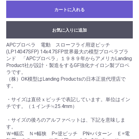
カートに入れる
お気に入りに追加
APCプロペラ 電動 スローフライ用逆ピッチ
(LP14047SFP) 14x4.7SFP世界最大の模型プロペラブラ
ンド 「APCプロペラ」１９８９年からアメリカLanding
Product社が設計・製造をするGF強化ナイロン製プロペ
ラです。
（株）OK模型はLanding Productsの日本正規代理店で
す。
・サイズは直径ｘピッチで表記しています。単位はイン
チです。（１インチ≒25.4mm）
・サイズの後ろのアルファベットは、下記を意味しま
す。
Ｗ=幅広 Ｎ=幅狭 P=逆ピッチ PN=パターン Ｅ=電