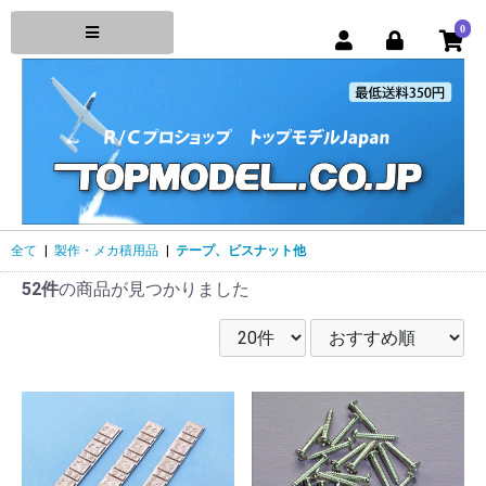
0
全て
|
製作・メカ積用品
|
テープ、ビスナット他
52件
の商品が見つかりました