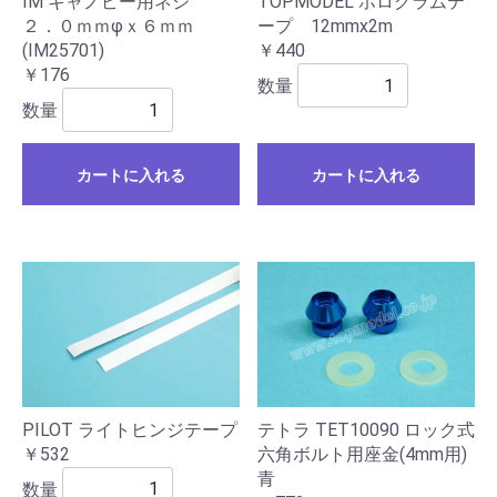
IM キャノピー用ネジ
TOPMODEL ホログラムテ
２．０ｍｍφｘ６ｍｍ
ープ 12mmx2m
(IM25701)
￥440
￥176
数量
数量
カートに入れる
カートに入れる
PILOT ライトヒンジテープ
テトラ TET10090 ロック式
￥532
六角ボルト用座金(4mm用)
青
数量