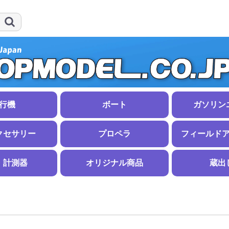
行機
ボート
ガソリン
イダー
船体
ボートアクセサリー
ガソリンエン
マフラー
ガソリンアク
クセサリー
プロペラ
フィールド
ンナー
ナー
イルパンツ
ウント
小物
関連用品
38〜51ｍｍ
57〜70ｍｍ
75〜102ｍｍ
スケール
その他スピンナー
ナット
APCエンジン用
APC電動用
大型機用木製プロペラ
折ペラ
その他のプロペラ
８インチ未満
８〜９インチ
９〜１０イン
１０〜１１イ
１１〜１２イ
１２〜１４イ
１４〜１６イ
１６〜１８イ
１８インチ以
３枚、４枚ブ
逆ピッチ
７インチ未満
７〜１１イン
１１〜１５イ
１５インチ以
スローフライ
折ペラブレー
スピンナー・
折ペラスピン
折ペラハブ（
燃料ポンプ
スターター
プラグヒート
その他
・計測器
オリジナル商品
蔵出
ル
棒材
材
ル
線
ニウム
銅