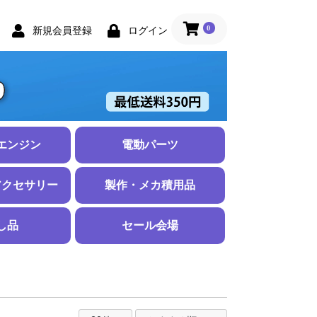
0
新規会員登録
ログイン
エンジン
電動パーツ
ジン
セサリー
モーター
パーツ
スピードコントローラー
Ｌipoバッテリー
配線
充電器・放電器
ePack (電動化ユニット)
ダクテッドファン
アウターロータ
インナーロータ
ブラシモーター
アポロモーター
プロペラアダプ
ギアボックス
モーターマウン
シャフト、その
2セル 7.4Ｖ
3セル 11.1Ｖ
4セル 14.8Ｖ
コネクタ・収縮
シリコンコード
アクセサリー
製作・メカ積用品
未満
チ未満
ンチ未満
ンチ未満
ンチ未満
ンチ未満
ンチ未満
上
レード
チ未満
ンチ未満
上
ド
ハブセット
ナー
ヨーク）
用品
カバリングフィルム
翼紙
プッシュロッド、アジャスター
コントロールホーン
ヒンジ
接着剤、パテ
プラリペア
テープ、ビスナット他
し品
セール会場