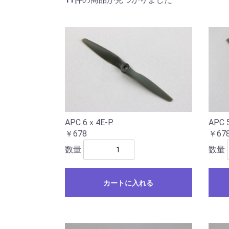
APC 6ｘ4E-P.
APC 
￥678
￥67
数量
数量
カートに入れる