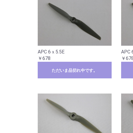
APC 6ｘ5.5E
APC 
￥678
￥67
ただいま品切れ中です。