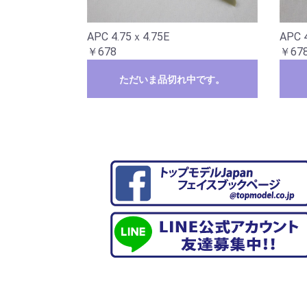
APC 4.75ｘ4.75E
APC 
￥678
￥67
ただいま品切れ中です。