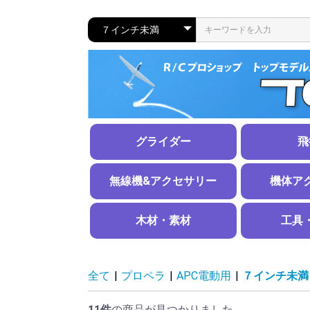
グライダー
飛
ラダー機
エルロン機
スケール機
メカ搭載済み完成機
グライダー用アクセサリー
練習機
スポーツ機
スケール機
水上機
手投げグラ
無線機&アクセサリー
機体ア
無線機
電圧レギュレーター
サーボ
サーボギア・ホーン
サーボアクセサリー
サーボコネクタ、工具
延長コードＨＤ
延長コードＳＴ・ＬＴ
無線機用アクセサリー
電動用スピ
ＡＢスピン
スピンナー
引込脚
固定脚＆ホ
エンジンマ
燃料タンク
タンク周り
タイヤ
ストッパー
エンジン・
その他
ステッカー
木材・素材
工具
木材
金属
カーボン・グラスファイバー
その他
工具、ツー
計測器類
線材、
パイプ
板材
スチー
ピアノ
アルミ
銅
リン青
真鍮
洋白
鉛
全て
|
プロペラ
|
APC電動用
|
７インチ未満
11件
の商品が見つかりました