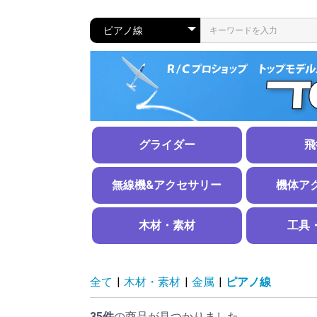
グライダー
飛
ラダー機
エルロン機
スケール機
メカ搭載済み完成機
グライダー用アクセサリー
練習機
スポーツ機
スケール機
水上機
手投げグラ
無線機&アクセサリー
機体ア
無線機
電圧レギュレーター
サーボ
サーボギア・ホーン
サーボアクセサリー
サーボコネクタ、工具
延長コードＨＤ
延長コードＳＴ・ＬＴ
無線機用アクセサリー
電動用スピ
ＡＢスピン
スピンナー
引込脚
固定脚＆ホ
エンジンマ
燃料タンク
タンク周り
タイヤ
ストッパー
エンジン・
その他
ステッカー
木材・素材
工具
木材
金属
カーボン・グラスファイバー
その他
工具、ツー
計測器類
線材、
パイプ
板材
スチー
ピアノ
アルミ
銅
リン青
真鍮
洋白
鉛
全て
|
木材・素材
|
金属
|
ピアノ線
35件
の商品が見つかりました