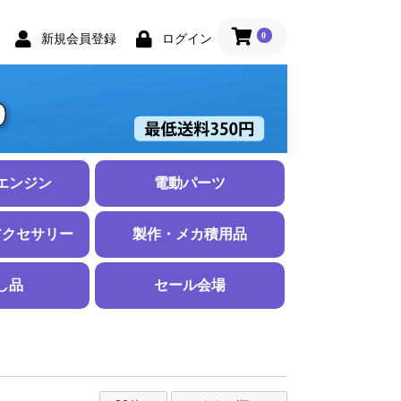
0
新規会員登録
ログイン
エンジン
電動パーツ
ジン
セサリー
モーター
パーツ
スピードコントローラー
Ｌipoバッテリー
配線
充電器・放電器
ePack (電動化ユニット)
ダクテッドファン
アウターロータ
インナーロータ
ブラシモーター
アポロモーター
プロペラアダプ
ギアボックス
モーターマウン
シャフト、その
2セル 7.4Ｖ
3セル 11.1Ｖ
4セル 14.8Ｖ
コネクタ・収縮
シリコンコード
アクセサリー
製作・メカ積用品
未満
チ未満
ンチ未満
ンチ未満
ンチ未満
ンチ未満
ンチ未満
上
レード
チ未満
ンチ未満
上
ド
ハブセット
ナー
ヨーク）
用品
カバリングフィルム
翼紙
プッシュロッド、アジャスター
コントロールホーン
ヒンジ
接着剤、パテ
プラリペア
テープ、ビスナット他
し品
セール会場