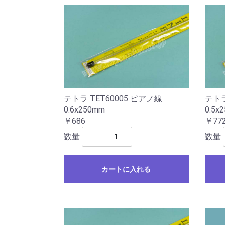
テトラ TET60005 ピアノ線
テトラ
0.6x250mm
0.5x
￥686
￥77
数量
数量
カートに入れる