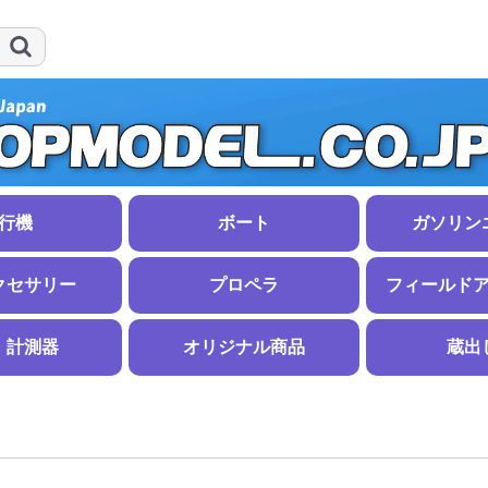
行機
ボート
ガソリン
イダー
船体
ボートアクセサリー
ガソリンエン
マフラー
ガソリンアク
クセサリー
プロペラ
フィールド
ンナー
ナー
イルパンツ
ウント
小物
関連用品
38〜51ｍｍ
57〜70ｍｍ
75〜102ｍｍ
スケール
その他スピンナー
ナット
APCエンジン用
APC電動用
大型機用木製プロペラ
折ペラ
その他のプロペラ
８インチ未満
８〜９インチ
９〜１０イン
１０〜１１イ
１１〜１２イ
１２〜１４イ
１４〜１６イ
１６〜１８イ
１８インチ以
３枚、４枚ブ
逆ピッチ
７インチ未満
７〜１１イン
１１〜１５イ
１５インチ以
スローフライ
折ペラブレー
スピンナー・
折ペラスピン
折ペラハブ（
燃料ポンプ
スターター
プラグヒート
その他
・計測器
オリジナル商品
蔵出
ル
棒材
材
ル
線
ニウム
銅