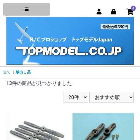
0
全て
|
蔵出し品
13件
の商品が見つかりました