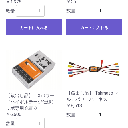
￥55
￥1,375
数量
数量
カートに入れる
カートに入れる
【蔵出し品】 Tahmazo マ
【蔵出し品】 Xパワー
ルチパワーハーネス
（ハイボルテージ仕様）
￥8,518
リポ専用充電器
￥6,600
数量
数量