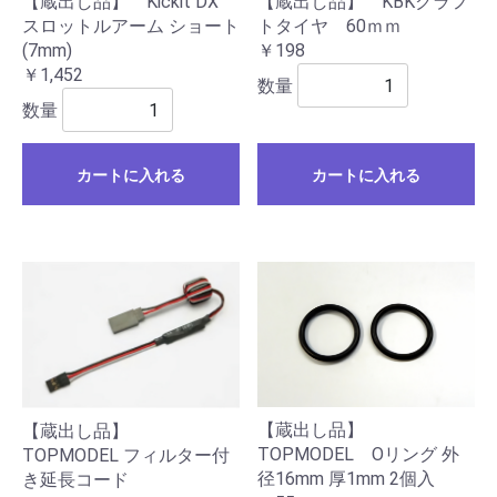
【蔵出し品】 KBKクラフ
【蔵出し品】 Kickit DX
トタイヤ 60ｍｍ
スロットルアーム ショート
￥198
(7mm)
￥1,452
数量
数量
カートに入れる
カートに入れる
【蔵出し品】
【蔵出し品】
TOPMODEL Oリング 外
TOPMODEL フィルター付
径16mm 厚1mm 2個入
き延長コード