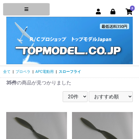
0
全て
|
プロペラ
|
APC電動用
|
スローフライ
35件
の商品が見つかりました