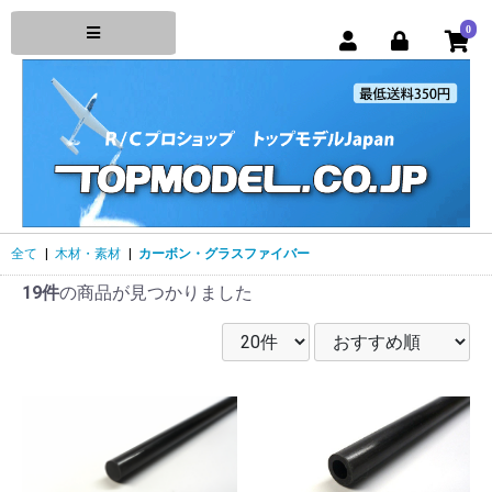
0
全て
|
木材・素材
|
カーボン・グラスファイバー
19件
の商品が見つかりました