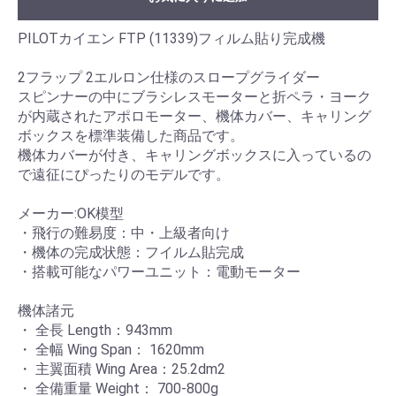
PILOTカイエン FTP (11339)フィルム貼り完成機
2フラップ 2エルロン仕様のスロープグライダー
スピンナーの中にブラシレスモーターと折ペラ・ヨーク
が内蔵されたアポロモーター、機体カバー、キャリング
ボックスを標準装備した商品です。
機体カバーが付き、キャリングボックスに入っているの
で遠征にぴったりのモデルです。
メーカー:OK模型
・飛行の難易度：中・上級者向け
・機体の完成状態：フイルム貼完成
・搭載可能なパワーユニット：電動モーター
機体諸元
・ 全長 Length：943mm
・ 全幅 Wing Span： 1620mm
・ 主翼面積 Wing Area：25.2dm2
・ 全備重量 Weight： 700-800g