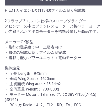
PILOTカイエン DX (11340)フィルム貼り完成機
2フラップ 2エルロン仕様のスロープグライダー
スピンナーの中にブラシレスモーターと折ペラ・ヨーク
が内蔵されたアポロモーターを標準装備した商品です。
メーカー:OK模型
・飛行の難易度：中・上級者向け
・機体の完成状態：フイルム貼完成
・搭載可能なパワーユニット：電動モーター
機体諸元
・ 全長 Length：943mm
・ 全幅 Wing Span： 1620mm
・ 主翼面積 Wing Area：25.2dm2
・ 全備重量 Weight： 700-800g
・ モーター Motor：Tahmazo アポロ38V-1150(7×4.5)
(48761)
・ RCメカ Radio：AL2、FL2、RD、EV、ESC